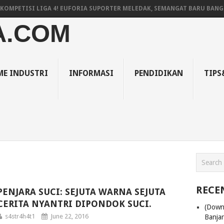
OMPETISI LIGA 4! EUFORIA SUPORTER MELEDAK, SEMANGAT BARU BANGK
A.COM
E INDUSTRI
INFORMASI
PENDIDIKAN
TIPS
RECE
PENJARA SUCI: SEJUTA WARNA SEJUTA
CERITA NYANTRI DIPONDOK SUCI.
(Down
s4str4h4t1
June 22, 2016
Banja