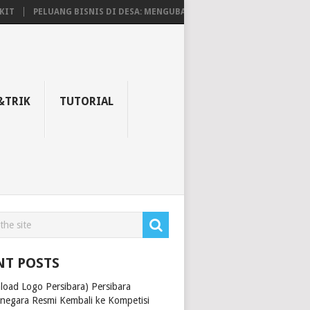
IT
PELUANG BISNIS DI DESA: MENGUBAH TANTANGAN MENJADI PELUA
&TRIK
TUTORIAL
NT POSTS
load Logo Persibara) Persibara
rnegara Resmi Kembali ke Kompetisi