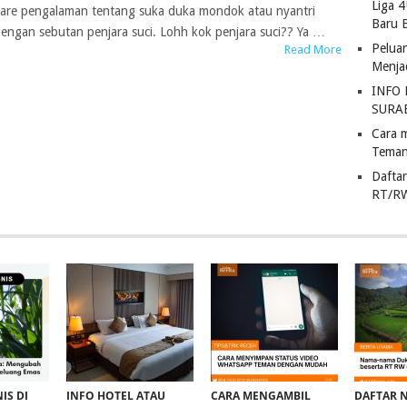
Liga 
 share pengalaman tentang suka duka mondok atau nyantri
Baru 
engan sebutan penjara suci. Lohh kok penjara suci?? Ya …
Pelua
Read More
Menja
INFO
SURA
Cara 
Teman
Dafta
RT/R
IS DI
INFO HOTEL ATAU
CARA MENGAMBIL
DAFTAR 