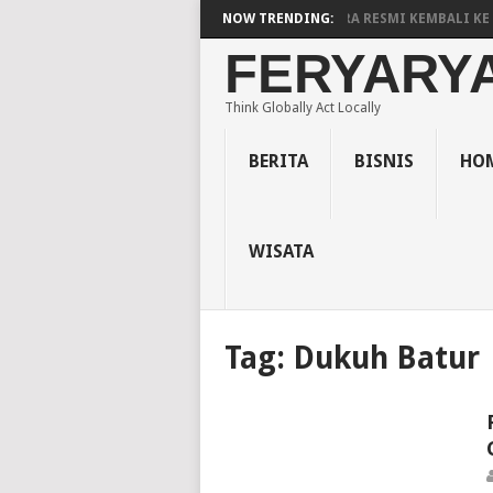
LOAD LOGO PERSIBARA) PERSIBARA BANJARNEGARA RESMI KEMBALI KE K
NOW TRENDING:
FERYARY
Think Globally Act Locally
BERITA
BISNIS
HOM
WISATA
Tag:
Dukuh Batur
PENDIDIKAN