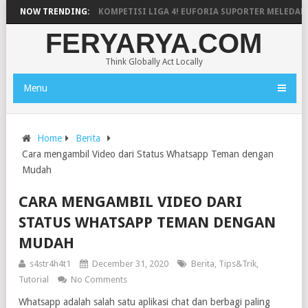
 KEMBALI KE KOMPETISI LIGA 4! EUFORIA SUPORTER MELEDAK, SEMANG
NOW TRENDING:
FERYARYA.COM
Think Globally Act Locally
Menu
Home
Berita
Cara mengambil Video dari Status Whatsapp Teman dengan
Mudah
CARA MENGAMBIL VIDEO DARI
STATUS WHATSAPP TEMAN DENGAN
MUDAH
s4str4h4t1
December 31, 2020
Berita
,
Tips&Trik
,
Tutorial
No Comments
Whatsapp adalah salah satu aplikasi chat dan berbagi paling