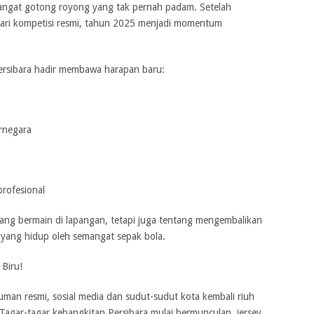
angat gotong royong yang tak pernah padam. Setelah
dari kompetisi resmi, tahun 2025 menjadi momentum
 Persibara hadir membawa harapan baru:
rnegara
rofesional
ang bermain di lapangan, tetapi juga tentang mengembalikan
yang hidup oleh semangat sepak bola.
 Biru!
man resmi, sosial media dan sudut-sudut kota kembali riuh
Tagar-tagar kebangkitan Persibara mulai bermunculan, jersey