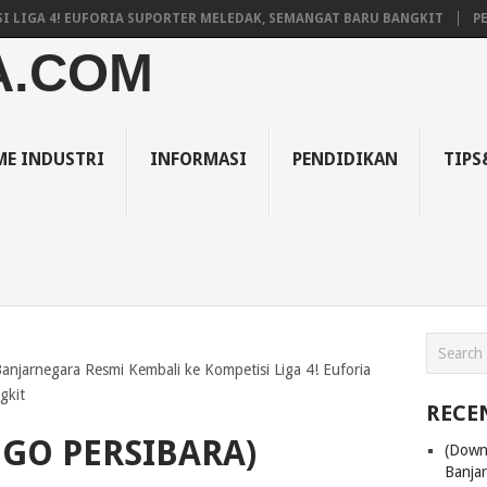
GA 4! EUFORIA SUPORTER MELEDAK, SEMANGAT BARU BANGKIT
PELUA
A.COM
E INDUSTRI
INFORMASI
PENDIDIKAN
TIPS
anjarnegara Resmi Kembali ke Kompetisi Liga 4! Euforia
gkit
RECE
GO PERSIBARA)
(Down
Banja