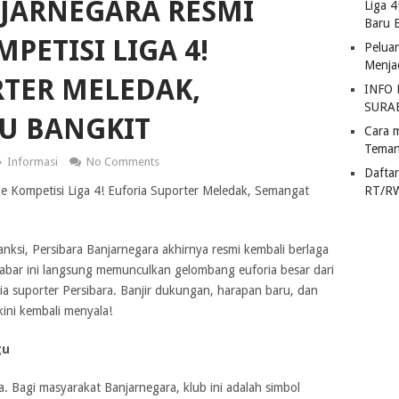
NJARNEGARA RESMI
Liga 
Baru 
PETISI LIGA 4!
Pelua
Menja
TER MELEDAK,
INFO
SURA
U BANGKIT
Cara 
Teman
Informasi
No Comments
Dafta
e Kompetisi Liga 4! Euforia Suporter Meledak, Semangat
RT/R
nksi, Persibara Banjarnegara akhirnya resmi kembali berlaga
Kabar ini langsung memunculkan gelombang euforia besar dari
a suporter Persibara. Banjir dukungan, harapan baru, dan
ini kembali menyala!
gu
. Bagi masyarakat Banjarnegara, klub ini adalah simbol