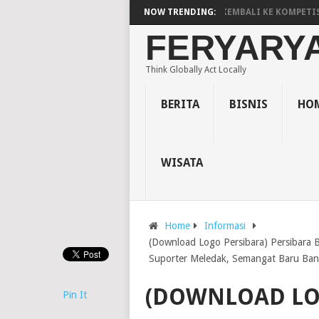
ERSIBARA) PERSIBARA BANJARNEGARA RESMI KEMBALI KE KOMPETISI LI
NOW TRENDING:
FERYARY
Think Globally Act Locally
BERITA
BISNIS
HOM
WISATA
Home
Informasi
(Download Logo Persibara) Persibara B
Suporter Meledak, Semangat Baru Ban
(DOWNLOAD LO
Pin It