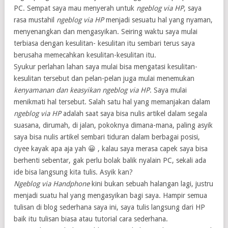
PC. Sempat saya mau menyerah untuk
ngeblog via HP
, saya
rasa mustahil
ngeblog via HP
menjadi sesuatu hal yang nyaman,
menyenangkan dan mengasyikan. Seiring waktu saya mulai
terbiasa dengan kesulitan- kesulitan itu sembari terus saya
berusaha memecahkan kesulitan-kesulitan itu.
Syukur perlahan lahan saya mulai bisa mengatasi kesulitan-
kesulitan tersebut dan pelan-pelan juga mulai menemukan
kenyamanan dan keasyikan ngeblog via HP
. Saya mulai
menikmati hal tersebut. Salah satu hal yang memanjakan dalam
ngeblog via HP
adalah saat saya bisa nulis artikel dalam segala
suasana, dirumah, di jalan, pokoknya dimana-mana, paling asyik
saya bisa nulis artikel sembari tiduran dalam berbagai posisi,
ciyee kayak apa aja yah 😀 , kalau saya merasa capek saya bisa
berhenti sebentar, gak perlu bolak balik nyalain PC, sekali ada
ide bisa langsung kita tulis. Asyik kan?
Ngeblog via Handphone
kini bukan sebuah halangan lagi, justru
menjadi suatu hal yang mengasyikan bagi saya. Hampir semua
tulisan di blog sederhana saya ini, saya tulis langsung dari HP
baik itu tulisan biasa atau tutorial cara sederhana.