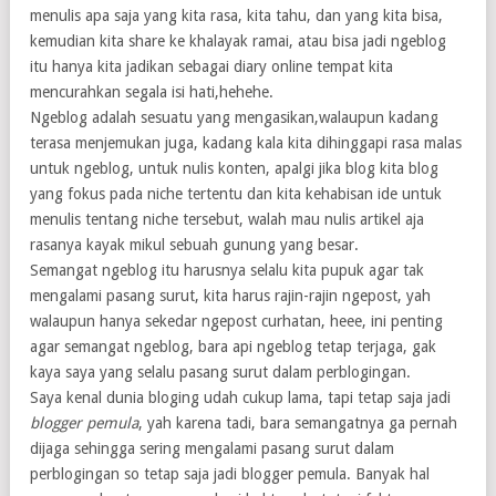
menulis apa saja yang kita rasa, kita tahu, dan yang kita bisa,
kemudian kita share ke khalayak ramai, atau bisa jadi ngeblog
itu hanya kita jadikan sebagai diary online tempat kita
mencurahkan segala isi hati,hehehe.
Ngeblog adalah sesuatu yang mengasikan,walaupun kadang
terasa menjemukan juga, kadang kala kita dihinggapi rasa malas
untuk ngeblog, untuk nulis konten, apalgi jika blog kita blog
yang fokus pada niche tertentu dan kita kehabisan ide untuk
menulis tentang niche tersebut, walah mau nulis artikel aja
rasanya kayak mikul sebuah gunung yang besar.
Semangat ngeblog itu harusnya selalu kita pupuk agar tak
mengalami pasang surut, kita harus rajin-rajin ngepost, yah
walaupun hanya sekedar ngepost curhatan, heee, ini penting
agar semangat ngeblog, bara api ngeblog tetap terjaga, gak
kaya saya yang selalu pasang surut dalam perblogingan.
Saya kenal dunia bloging udah cukup lama, tapi tetap saja jadi
blogger pemula
, yah karena tadi, bara semangatnya ga pernah
dijaga sehingga sering mengalami pasang surut dalam
perblogingan so tetap saja jadi blogger pemula. Banyak hal