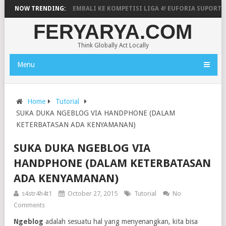
JARNEGARA RESMI KEMBALI KE KOMPETISI LIGA 4! EUFORIA SUPORTER 
NOW TRENDING:
FERYARYA.COM
Think Globally Act Locally
Menu
Home
Tutorial
SUKA DUKA NGEBLOG VIA HANDPHONE (DALAM
KETERBATASAN ADA KENYAMANAN)
SUKA DUKA NGEBLOG VIA
HANDPHONE (DALAM KETERBATASAN
ADA KENYAMANAN)
s4str4h4t1
October 27, 2015
Tutorial
No
Comments
Ngeblog
adalah sesuatu hal yang menyenangkan, kita bisa