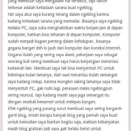
yang membuat saya mengalami hal tersebut, tapi faktor
terbesar adalah ketiadaan sarana buat ngeblog,
Yah saya akui saya kurang tenang dalam ngeblog karena
kadang ketiadaan sarana yang memadai. Biasanya saya ngeblog
melalui PC, saya suka menghabiskan waktu berjam-jam di depan
komputer, bahkan bisa seharian di depan komputer. Komputer
sudah menjadi bagian penting dalam kehidupan. Rasanya
gegana banget deh lo jauh dari komputer dan koneksi internet.
Gegana itulah yang sering saya alami, pekerjaan saya sebagai
seorang kuli sering membuat saya harus berpergian merantau
kedaerah lain. Membuat saya tak bisa menyentuh PC untuk
beberapa bulan lamanya. Nah saat merantau itulah semangat
saya kadang redup, karena mungkin saking lamanya saya tidak
menyentuh PC, gak nulis lagi, perasaan males ngeblogpun
sering muncul, tapi kadang masih saya jaga semangat itu
dengan sesekali kewarnet untuk melepas kangen.
Efek ngeblog yang pasang surut membuat saya sering berganti-
ganti blog, entah berapa banyak blog yang pernah saya buat
untuk kemudian saya biarkan begitu saja, maklum kebanyakan
masih blog gratisan jadi saya gak terlalu berat untuk