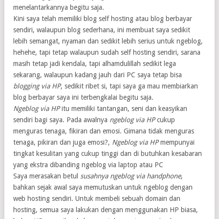
menelantarkannya begitu saja.
Kini saya telah memiliki blog self hosting atau blog berbayar
sendiri, walaupun blog sederhana, ini membuat saya sedikit
lebih semangat, nyaman dan sedikit lebih serius untuk ngeblog,
hehehe, tapi tetap walaupun sudah self hosting sendiri, sarana
masih tetap jadi kendala, tapi alhamdulillah sedikit lega
sekarang, walaupun kadang jauh dari PC saya tetap bisa
blogging via HP
, sedikit ribet si, tapi saya ga mau membiarkan
blog berbayar saya ini terbengkalai begitu saja.
Ngeblog via HP
itu memiliki tantangan, seni dan keasyikan
sendiri bagi saya. Pada awalnya
ngeblog via HP
cukup
menguras tenaga, fikiran dan emosi. Gimana tidak menguras
tenaga, pikiran dan juga emosi?,
Ngeblog via HP
mempunyai
tingkat kesulitan yang cukup tinggi dan di butuhkan kesabaran
yang ekstra dibanding ngeblog via laptop atau PC
Saya merasakan betul
susahnya ngeblog via handphone
,
bahkan sejak awal saya memutuskan untuk ngeblog dengan
web hosting sendiri. Untuk membeli sebuah domain dan
hosting, semua saya lakukan dengan menggunakan HP biasa,