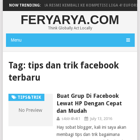
RSIBARA BANJARNEGARA RESMI KEMBALI KE KOMPETISI LIGA 4! EUFORI
NOW TRENDING:
FERYARYA.COM
Think Globally Act Locally
Menu
Tag:
tips dan trik facebook
terbaru
Buat Grup Di Facebook
TIPS&TRIK
Lewat HP Dengan Cepat
dan Mudah
s4str4h4t1
July 13, 2016
Hay sobat blogger, kali ini saya akan
membagi tips dan trik bagaimana