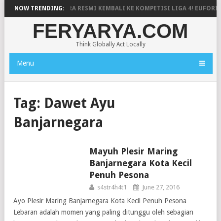
RSIBARA BANJARNEGARA RESMI KEMBALI KE KOMPETISI LIGA 4! EUFORI
NOW TRENDING:
FERYARYA.COM
Think Globally Act Locally
Menu
Tag:
Dawet Ayu
Banjarnegara
Mayuh Plesir Maring
WISATA
Banjarnegara Kota Kecil
Penuh Pesona
s4str4h4t1
June 27, 2016
Ayo Plesir Maring Banjarnegara Kota Kecil Penuh Pesona
Lebaran adalah momen yang paling ditunggu oleh sebagian