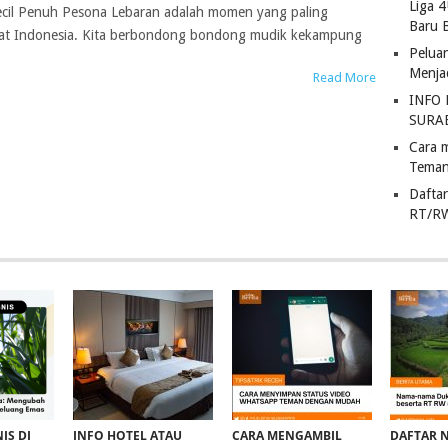
Liga 
ecil Penuh Pesona Lebaran adalah momen yang paling
Baru 
kat Indonesia. Kita berbondong bondong mudik kekampung
Pelua
Menja
Read More
INFO
SURA
Cara 
Teman
Dafta
RT/R
IS DI
INFO HOTEL ATAU
CARA MENGAMBIL
DAFTAR 