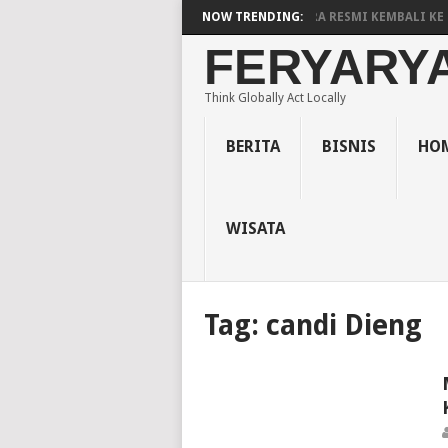
OAD LOGO PERSIBARA) PERSIBARA BANJARNEGARA RESMI KEMBALI KE KO
NOW TRENDING:
FERYARY
Think Globally Act Locally
BERITA
BISNIS
HOM
WISATA
Tag:
candi Dieng
WISATA