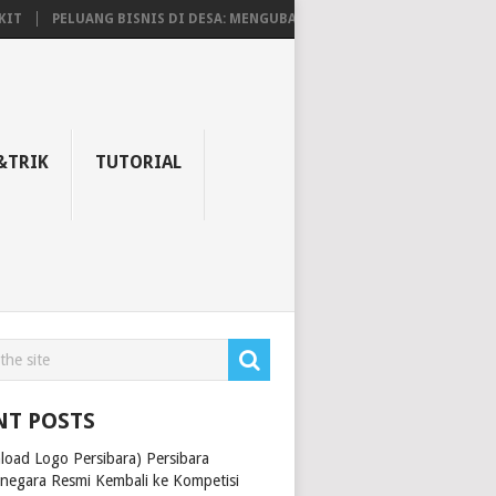
T
PELUANG BISNIS DI DESA: MENGUBAH TANTANGAN MENJADI PELUA
&TRIK
TUTORIAL
NT POSTS
load Logo Persibara) Persibara
rnegara Resmi Kembali ke Kompetisi