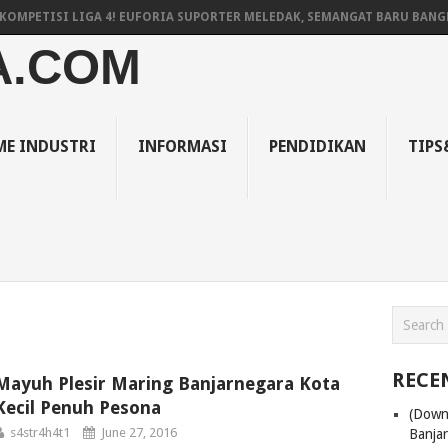
MPETISI LIGA 4! EUFORIA SUPORTER MELEDAK, SEMANGAT BARU BANGKI
A.COM
E INDUSTRI
INFORMASI
PENDIDIKAN
TIPS
RECE
Mayuh Plesir Maring Banjarnegara Kota
Kecil Penuh Pesona
(Down
s4str4h4t1
June 27, 2016
Banja