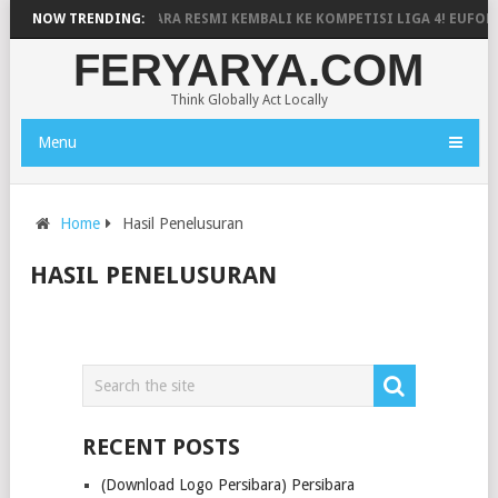
ERSIBARA BANJARNEGARA RESMI KEMBALI KE KOMPETISI LIGA 4! EUFOR
NOW TRENDING:
FERYARYA.COM
Think Globally Act Locally
Menu
Home
Hasil Penelusuran
HASIL PENELUSURAN
RECENT POSTS
(Download Logo Persibara) Persibara